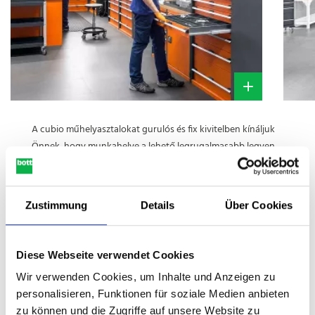
A cubio műhelyasztalokat gurulós és fix kivitelben kínáljuk
Önnek, hogy munkahelye a lehető legrugalmasabb legyen.
Ezenkívül a cubio rendszer műhelyasztalokat pontosan a
saját igényeihez igazíthatja. A munkalapot kérheti bükk
Zustimmung
Details
Über Cookies
vagy bükk-multiplex kivitelben, laminált felülettel, vagy
rozsdamentes acél borítással.
A cubio rendszerszekrények és fiókos szekrények igény
Diese Webseite verwendet Cookies
szerint konfigurálhatók. Az elválasztókkal és az elosztókkal
Wir verwenden Cookies, um Inhalte und Anzeigen zu
együtt rend tartható a fiókokban. A
perfo lyuklapok
és
personalisieren, Funktionen für soziale Medien anbieten
tartozékaik biztosítják a megfelelő tárolást szerszámai
zu können und die Zugriffe auf unsere Website zu