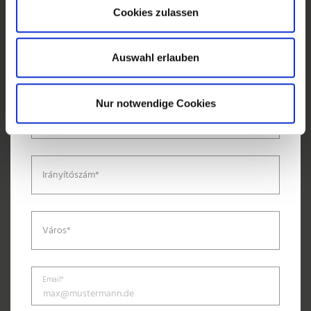
Családnév*
Cookies zulassen
Auswahl erlauben
Cég
Nur notwendige Cookies
Utca/házszám*
Irányítószám*
Város*
Email*